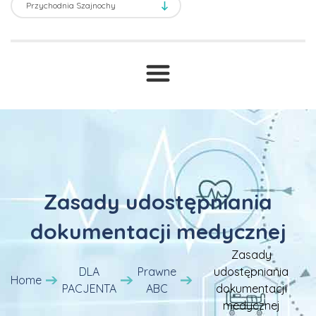
Transport sanitarny
USG
Prawne ABC
T
Druki i wnioski
Cennik
Zasady udostępniania
dokumentacji medycznej
Zasady
DLA
Prawne
udostępniania
Home
PACJENTA
ABC
dokumentacji
medycznej