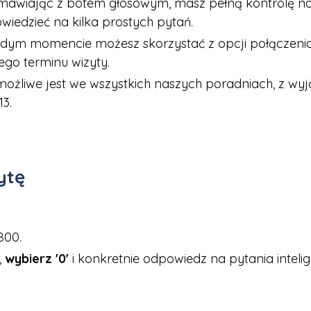
mawiając z botem głosowym, masz pełną kontrolę nad
iedzieć na kilka prostych pytań.
żdym momencie możesz skorzystać z opcji połączenia z
o terminu wizyty.
możliwe jest we wszystkich naszych poradniach, z wyj
13.
ytę
800.
,
wybierz '0'
i konkretnie odpowiedz na pytania intel