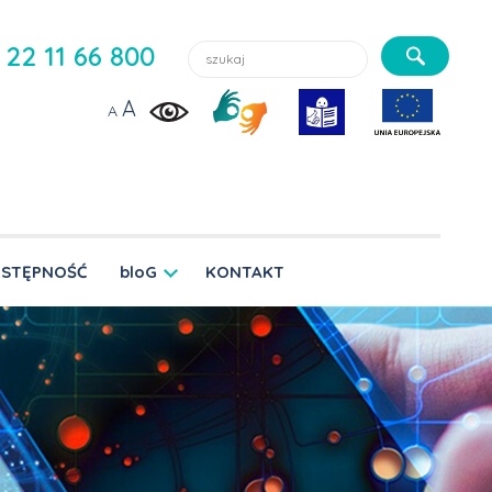
Szukaj lekarzy, usługi, aktualności:
22 11 66 800
A
A
STĘPNOŚĆ
bloG
KONTAKT