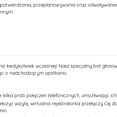
 potwierdzania, przeplanowywania oraz odwoływania w
innym.
 niż kiedykolwiek wcześniej! Nasz specjalny bot głosowy
ąc o nadchodzącym spotkaniu.
e kilka prób połączeń telefonicznych, umożliwiając ic
rzełożyć wizytę, wirtualna rejestratorka przełączy Ci
min.