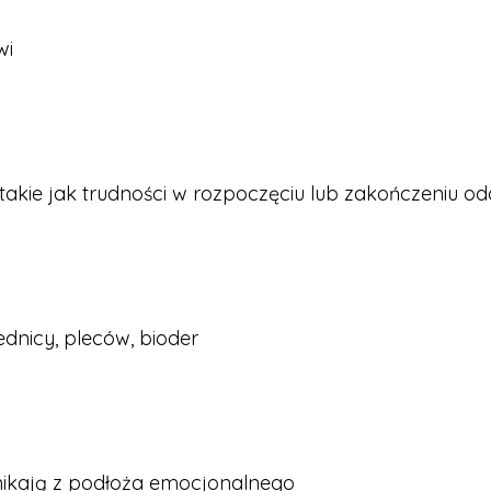
wi
kie jak trudności w rozpoczęciu lub zakończeniu o
ednicy, pleców, bioder
ynikają z podłoża emocjonalnego