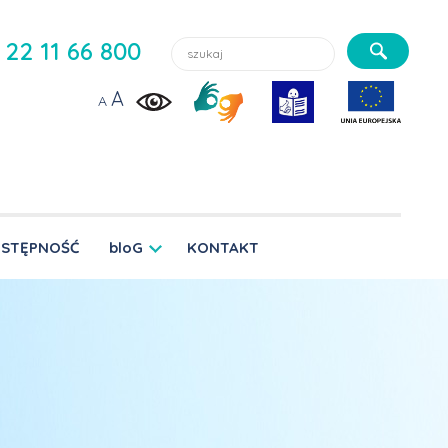
Szukaj lekarzy, usługi, aktualności:
22 11 66 800
A
A
STĘPNOŚĆ
bloG
KONTAKT