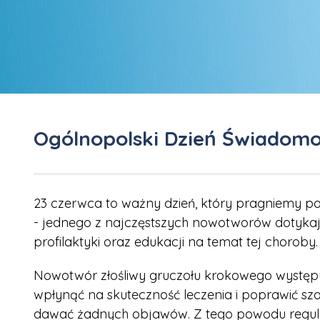
Ogólnopolski Dzień Świadomo
23 czerwca to ważny dzień, który pragniemy p
- jednego z najczęstszych nowotworów dotyka
profilaktyki oraz edukacji na temat tej choro
Nowotwór złośliwy gruczołu krokowego występu
wpłynąć na skuteczność leczenia i poprawić sz
dawać żadnych objawów. Z tego powodu regula