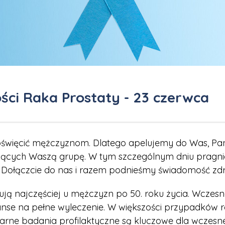
ści Raka Prostaty - 23 czerwca
oświęcić mężczyznom. Dlatego apelujemy do Was, Pano
jących Waszą grupę. W tym szczególnym dniu pragn
by. Dołączcie do nas i razem podnieśmy świadomość zd
ją najczęściej u mężczyzn po 50. roku życia. Wczes
anse na pełne wyleczenie. W większości przypadków r
rne badania profilaktyczne są kluczowe dla wczesn